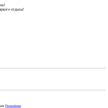
ии!
яркого отдыха!
арок
Подробнее