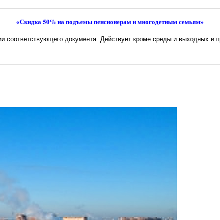
«Скидка 50% на подъемы пенсионерам и многодетным семьям»
и соответствующего документа. Действует кроме среды и выходных и 